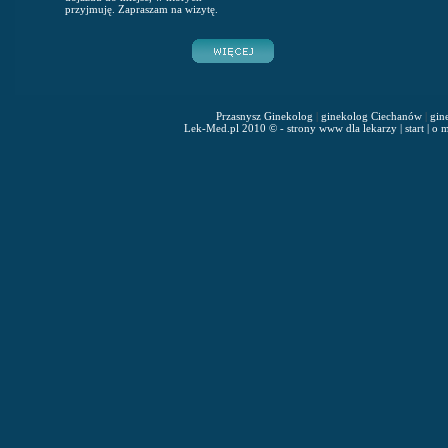
przyjmuję. Zapraszam na wizytę.
Przasnysz Ginekolog
|
ginekolog Ciechanów
|
gin
Lek-Med.pl 2010 © - strony www dla lekarzy
|
start
|
o m