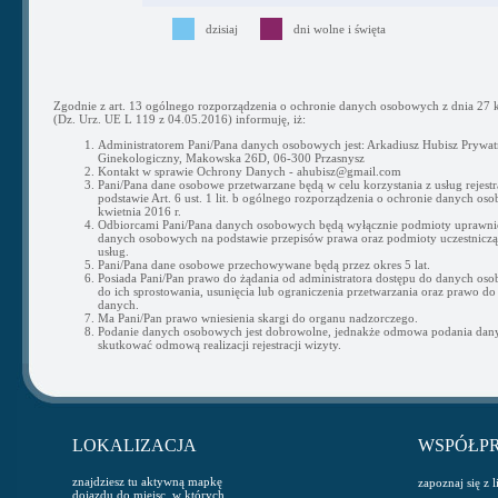
dzisiaj
dni wolne i święta
Zgodnie z art. 13 ogólnego rozporządzenia o ochronie danych osobowych z dnia 27 k
(Dz. Urz. UE L 119 z 04.05.2016) informuję, iż:
Administratorem Pani/Pana danych osobowych jest: Arkadiusz Hubisz Prywat
Ginekologiczny, Makowska 26D, 06-300 Przasnysz
Kontakt w sprawie Ochrony Danych - ahubisz@gmail.com
Pani/Pana dane osobowe przetwarzane będą w celu korzystania z usług rejestra
podstawie Art. 6 ust. 1 lit. b ogólnego rozporządzenia o ochronie danych os
kwietnia 2016 r.
Odbiorcami Pani/Pana danych osobowych będą wyłącznie podmioty uprawni
danych osobowych na podstawie przepisów prawa oraz podmioty uczestnicząc
usług.
Pani/Pana dane osobowe przechowywane będą przez okres 5 lat.
Posiada Pani/Pan prawo do żądania od administratora dostępu do danych os
do ich sprostowania, usunięcia lub ograniczenia przetwarzania oraz prawo do
danych.
Ma Pani/Pan prawo wniesienia skargi do organu nadzorczego.
Podanie danych osobowych jest dobrowolne, jednakże odmowa podania da
skutkować odmową realizacji rejestracji wizyty.
LOKALIZACJA
WSPÓŁP
znajdziesz tu aktywną mapkę
zapoznaj się z 
dojazdu do miejsc, w których