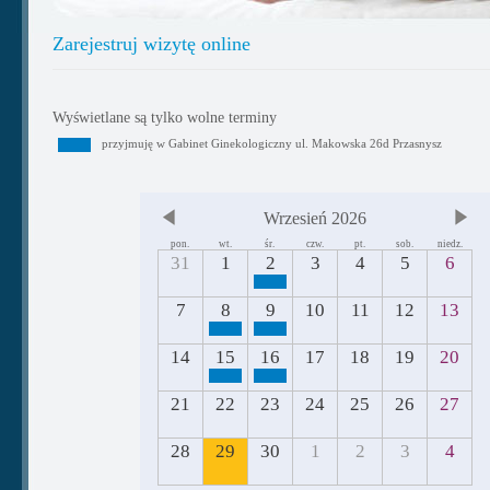
Zarejestruj wizytę online
Wyświetlane są tylko wolne terminy
przyjmuję w Gabinet Ginekologiczny ul. Makowska 26d Przasnysz
Wrzesień 2026
pon.
wt.
śr.
czw.
pt.
sob.
niedz.
31
1
2
3
4
5
6
7
8
9
10
11
12
13
14
15
16
17
18
19
20
21
22
23
24
25
26
27
28
29
30
1
2
3
4