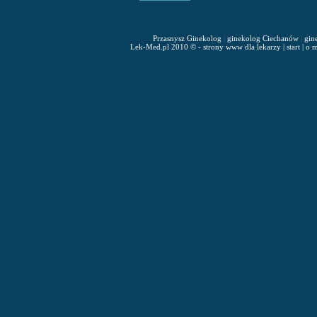
Przasnysz Ginekolog
|
ginekolog Ciechanów
|
gin
Lek-Med.pl 2010 © - strony www dla lekarzy
|
start
|
o m