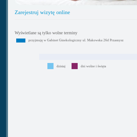
Zarejestruj wizytę online
Wyświetlane są tylko wolne terminy
przyjmuję w Gabinet Ginekologiczny ul. Makowska 26d Przasnysz
dzisiaj
dni wolne i święta