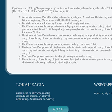
Zgodnie z art. 13 ogólnego rozporządzenia o ochronie danych osobowych z dnia 27 k
(Dz. Urz. UE L 119 z 04.05.2016) informuję, iż:
Administratorem Pani/Pana danych osobowych jest: Arkadiusz Hubisz Prywat
Ginekologiczny, Makowska 26D, 06-300 Przasnysz
Kontakt w sprawie Ochrony Danych - ahubisz@gmail.com
Pani/Pana dane osobowe przetwarzane będą w celu korzystania z usług rejestra
podstawie Art. 6 ust. 1 lit. b ogólnego rozporządzenia o ochronie danych os
kwietnia 2016 r.
Odbiorcami Pani/Pana danych osobowych będą wyłącznie podmioty uprawni
danych osobowych na podstawie przepisów prawa oraz podmioty uczestnicząc
usług.
Pani/Pana dane osobowe przechowywane będą przez okres 5 lat.
Posiada Pani/Pan prawo do żądania od administratora dostępu do danych os
do ich sprostowania, usunięcia lub ograniczenia przetwarzania oraz prawo do
danych.
Ma Pani/Pan prawo wniesienia skargi do organu nadzorczego.
Podanie danych osobowych jest dobrowolne, jednakże odmowa podania da
skutkować odmową realizacji rejestracji wizyty.
LOKALIZACJA
WSPÓŁP
znajdziesz tu aktywną mapkę
zapoznaj się z 
dojazdu do miejsc, w których
przyjmuję. Zapraszam na wizytę.