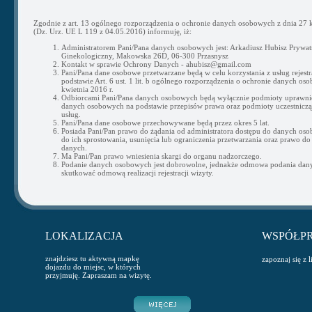
Zgodnie z art. 13 ogólnego rozporządzenia o ochronie danych osobowych z dnia 27 k
(Dz. Urz. UE L 119 z 04.05.2016) informuję, iż:
Administratorem Pani/Pana danych osobowych jest: Arkadiusz Hubisz Prywat
Ginekologiczny, Makowska 26D, 06-300 Przasnysz
Kontakt w sprawie Ochrony Danych - ahubisz@gmail.com
Pani/Pana dane osobowe przetwarzane będą w celu korzystania z usług rejestra
podstawie Art. 6 ust. 1 lit. b ogólnego rozporządzenia o ochronie danych os
kwietnia 2016 r.
Odbiorcami Pani/Pana danych osobowych będą wyłącznie podmioty uprawni
danych osobowych na podstawie przepisów prawa oraz podmioty uczestnicząc
usług.
Pani/Pana dane osobowe przechowywane będą przez okres 5 lat.
Posiada Pani/Pan prawo do żądania od administratora dostępu do danych os
do ich sprostowania, usunięcia lub ograniczenia przetwarzania oraz prawo do
danych.
Ma Pani/Pan prawo wniesienia skargi do organu nadzorczego.
Podanie danych osobowych jest dobrowolne, jednakże odmowa podania da
skutkować odmową realizacji rejestracji wizyty.
LOKALIZACJA
WSPÓŁP
znajdziesz tu aktywną mapkę
zapoznaj się z 
dojazdu do miejsc, w których
przyjmuję. Zapraszam na wizytę.