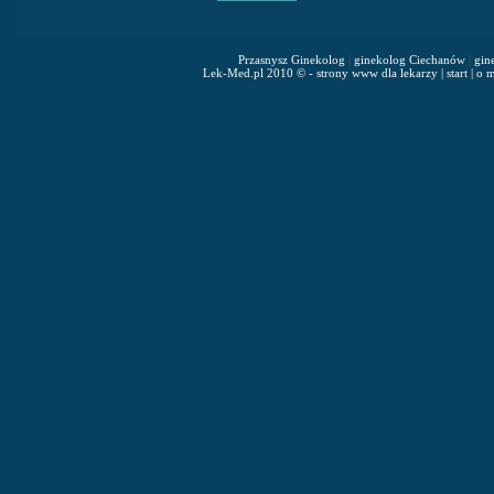
Przasnysz Ginekolog
|
ginekolog Ciechanów
|
gin
Lek-Med.pl 2010 © - strony www dla lekarzy
|
start
|
o m