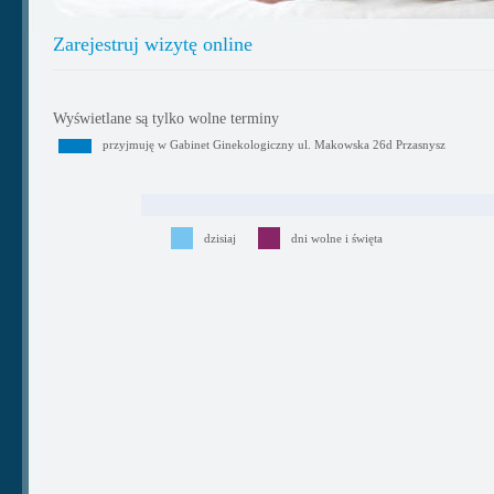
Zarejestruj wizytę online
Wyświetlane są tylko wolne terminy
przyjmuję w Gabinet Ginekologiczny ul. Makowska 26d Przasnysz
dzisiaj
dni wolne i święta