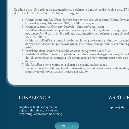
Zgodnie z art. 13 ogólnego rozporządzenia o ochronie danych osobowych z dnia 27 k
(Dz. Urz. UE L 119 z 04.05.2016) informuję, iż:
Administratorem Pani/Pana danych osobowych jest: Arkadiusz Hubisz Prywat
Ginekologiczny, Makowska 26D, 06-300 Przasnysz
Kontakt w sprawie Ochrony Danych - ahubisz@gmail.com
Pani/Pana dane osobowe przetwarzane będą w celu korzystania z usług rejestra
podstawie Art. 6 ust. 1 lit. b ogólnego rozporządzenia o ochronie danych os
kwietnia 2016 r.
Odbiorcami Pani/Pana danych osobowych będą wyłącznie podmioty uprawni
danych osobowych na podstawie przepisów prawa oraz podmioty uczestnicząc
usług.
Pani/Pana dane osobowe przechowywane będą przez okres 5 lat.
Posiada Pani/Pan prawo do żądania od administratora dostępu do danych os
do ich sprostowania, usunięcia lub ograniczenia przetwarzania oraz prawo do
danych.
Ma Pani/Pan prawo wniesienia skargi do organu nadzorczego.
Podanie danych osobowych jest dobrowolne, jednakże odmowa podania da
skutkować odmową realizacji rejestracji wizyty.
LOKALIZACJA
WSPÓŁP
znajdziesz tu aktywną mapkę
zapoznaj się z 
dojazdu do miejsc, w których
przyjmuję. Zapraszam na wizytę.