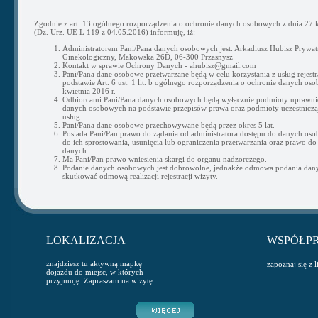
Zgodnie z art. 13 ogólnego rozporządzenia o ochronie danych osobowych z dnia 27 k
(Dz. Urz. UE L 119 z 04.05.2016) informuję, iż:
Administratorem Pani/Pana danych osobowych jest: Arkadiusz Hubisz Prywat
Ginekologiczny, Makowska 26D, 06-300 Przasnysz
Kontakt w sprawie Ochrony Danych - ahubisz@gmail.com
Pani/Pana dane osobowe przetwarzane będą w celu korzystania z usług rejestra
podstawie Art. 6 ust. 1 lit. b ogólnego rozporządzenia o ochronie danych os
kwietnia 2016 r.
Odbiorcami Pani/Pana danych osobowych będą wyłącznie podmioty uprawni
danych osobowych na podstawie przepisów prawa oraz podmioty uczestnicząc
usług.
Pani/Pana dane osobowe przechowywane będą przez okres 5 lat.
Posiada Pani/Pan prawo do żądania od administratora dostępu do danych os
do ich sprostowania, usunięcia lub ograniczenia przetwarzania oraz prawo do
danych.
Ma Pani/Pan prawo wniesienia skargi do organu nadzorczego.
Podanie danych osobowych jest dobrowolne, jednakże odmowa podania da
skutkować odmową realizacji rejestracji wizyty.
LOKALIZACJA
WSPÓŁP
znajdziesz tu aktywną mapkę
zapoznaj się z 
dojazdu do miejsc, w których
przyjmuję. Zapraszam na wizytę.