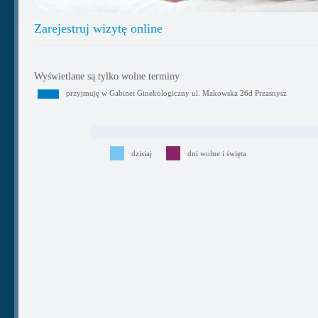
Zarejestruj wizytę online
Wyświetlane są tylko wolne terminy
przyjmuję w Gabinet Ginekologiczny ul. Makowska 26d Przasnysz
dzisiaj
dni wolne i święta