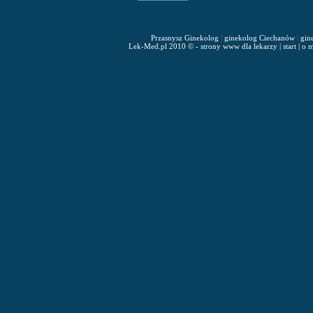
Przasnysz Ginekolog
|
ginekolog Ciechanów
|
gin
Lek-Med.pl 2010 © - strony www dla lekarzy
|
start
|
o m