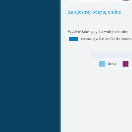
Zarejestruj wizytę online
Wyświetlane są tylko wolne terminy
przyjmuję w Gabinet Ginekologiczn
dzisiaj