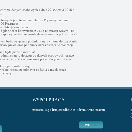
ochronie danych osobowych z dnia 27 kwietnia 2016 r.
ż:
obowych jest: Arkadiusz Hubisz Prywatny Gabinet
00 Przasnysz
- ahubisz@gmail.com
ędą w celu korzystania z usług rejestracji wizyty - na
go rozporządzenia o ochronie danych osobowych z dnia 27
ych będą wyłącznie podmioty uprawnione do uzyskania
sów prawa oraz podmioty uczestniczące w realizacji
e będą przez okres 5 lat.
d administratora dostępu do danych osobowych, prawo
raniczenia przetwarzania oraz prawo do przenoszenia
 do organu nadzorczego.
owolne, jednakże odmowa podania danych może
i wizyty.
WSPÓŁPRACA
zapoznaj się z listą ośrodków, z którymi współpracuję
u
w
w