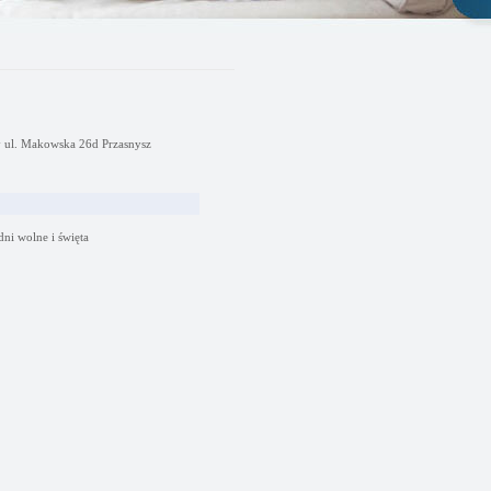
y ul. Makowska 26d Przasnysz
dni wolne i święta