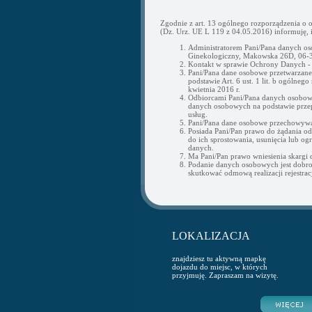
Zgodnie z art. 13 ogólnego rozporządzenia o 
(Dz. Urz. UE L 119 z 04.05.2016) informuję, i
Administratorem Pani/Pana danych os
Ginekologiczny, Makowska 26D, 06-3
Kontakt w sprawie Ochrony Danych 
Pani/Pana dane osobowe przetwarzane b
podstawie Art. 6 ust. 1 lit. b ogólne
kwietnia 2016 r.
Odbiorcami Pani/Pana danych osobow
danych osobowych na podstawie przepi
usług.
Pani/Pana dane osobowe przechowywan
Posiada Pani/Pan prawo do żądania o
do ich sprostowania, usunięcia lub og
danych.
Ma Pani/Pan prawo wniesienia skargi
Podanie danych osobowych jest dobr
skutkować odmową realizacji rejestracj
LOKALIZACJA
znajdziesz tu aktywną mapkę
dojazdu do miejsc, w których
przyjmuję. Zapraszam na wizytę.