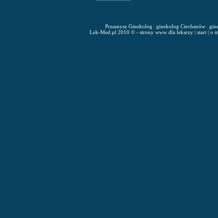
Przasnysz Ginekolog
|
ginekolog Ciechanów
|
gin
Lek-Med.pl 2010 © - strony www dla lekarzy
|
start
|
o m