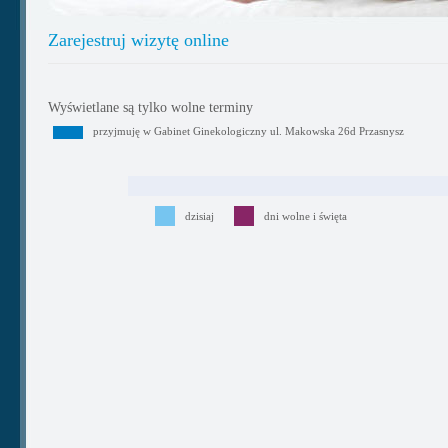
Zarejestruj wizytę online
Wyświetlane są tylko wolne terminy
przyjmuję w Gabinet Ginekologiczny ul. Makowska 26d Przasnysz
dzisiaj
dni wolne i święta