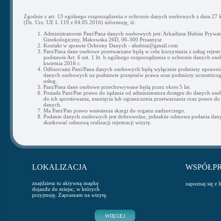
Zgodnie z art. 13 ogólnego rozporządzenia o ochronie danych osobowych z dnia 27 k
(Dz. Urz. UE L 119 z 04.05.2016) informuję, iż:
Administratorem Pani/Pana danych osobowych jest: Arkadiusz Hubisz Prywat
Ginekologiczny, Makowska 26D, 06-300 Przasnysz
Kontakt w sprawie Ochrony Danych - ahubisz@gmail.com
Pani/Pana dane osobowe przetwarzane będą w celu korzystania z usług rejestra
podstawie Art. 6 ust. 1 lit. b ogólnego rozporządzenia o ochronie danych os
kwietnia 2016 r.
Odbiorcami Pani/Pana danych osobowych będą wyłącznie podmioty uprawni
danych osobowych na podstawie przepisów prawa oraz podmioty uczestnicząc
usług.
Pani/Pana dane osobowe przechowywane będą przez okres 5 lat.
Posiada Pani/Pan prawo do żądania od administratora dostępu do danych os
do ich sprostowania, usunięcia lub ograniczenia przetwarzania oraz prawo do
danych.
Ma Pani/Pan prawo wniesienia skargi do organu nadzorczego.
Podanie danych osobowych jest dobrowolne, jednakże odmowa podania da
skutkować odmową realizacji rejestracji wizyty.
LOKALIZACJA
WSPÓŁP
znajdziesz tu aktywną mapkę
zapoznaj się z 
dojazdu do miejsc, w których
przyjmuję. Zapraszam na wizytę.