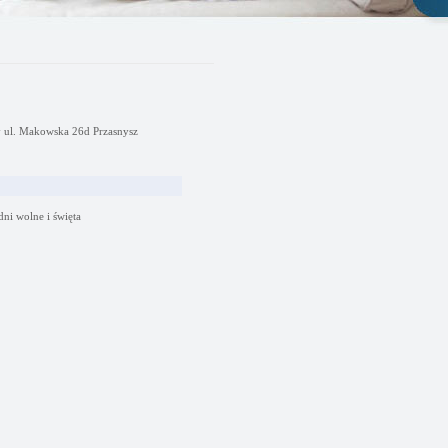
y ul. Makowska 26d Przasnysz
dni wolne i święta