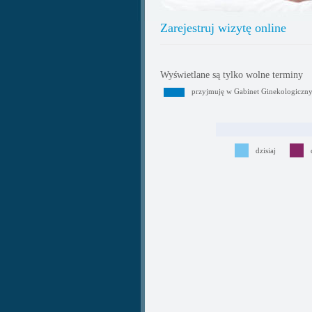
Zarejestruj wizytę online
Wyświetlane są tylko wolne terminy
przyjmuję w Gabinet Ginekologiczn
dzisiaj