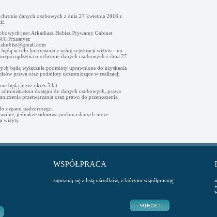
ochronie danych osobowych z dnia 27 kwietnia 2016 r.
ż:
obowych jest: Arkadiusz Hubisz Prywatny Gabinet
00 Przasnysz
- ahubisz@gmail.com
ędą w celu korzystania z usług rejestracji wizyty - na
go rozporządzenia o ochronie danych osobowych z dnia 27
ych będą wyłącznie podmioty uprawnione do uzyskania
sów prawa oraz podmioty uczestniczące w realizacji
e będą przez okres 5 lat.
d administratora dostępu do danych osobowych, prawo
raniczenia przetwarzania oraz prawo do przenoszenia
 do organu nadzorczego.
owolne, jednakże odmowa podania danych może
i wizyty.
WSPÓŁPRACA
zapoznaj się z listą ośrodków, z którymi współpracuję
u
w
w