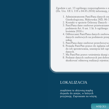
Zgodnie z art. 13 ogólnego rozporządzenia o 
(Dz. Urz. UE L 119 z 04.05.2016) informuję, i
Administratorem Pani/Pana danych os
Ginekologiczny, Makowska 26D, 06-3
Kontakt w sprawie Ochrony Danych 
Pani/Pana dane osobowe przetwarzane b
podstawie Art. 6 ust. 1 lit. b ogólne
kwietnia 2016 r.
Odbiorcami Pani/Pana danych osobow
danych osobowych na podstawie przepi
usług.
Pani/Pana dane osobowe przechowywan
Posiada Pani/Pan prawo do żądania o
do ich sprostowania, usunięcia lub og
danych.
Ma Pani/Pan prawo wniesienia skargi
Podanie danych osobowych jest dobr
skutkować odmową realizacji rejestracj
LOKALIZACJA
znajdziesz tu aktywną mapkę
dojazdu do miejsc, w których
przyjmuję. Zapraszam na wizytę.