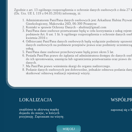
Zgodnie z art. 13 ogólnego rozporządzenia o ochronie danych osobowych z dnia 27 k
(Dz. Urz. UE L 119 z 04.05.2016) informuję, iż:
Administratorem Pani/Pana danych osobowych jest: Arkadiusz Hubisz Prywat
Ginekologiczny, Makowska 26D, 06-300 Przasnysz
Kontakt w sprawie Ochrony Danych - ahubisz@gmail.com
Pani/Pana dane osobowe przetwarzane będą w celu korzystania z usług rejestra
podstawie Art. 6 ust. 1 lit. b ogólnego rozporządzenia o ochronie danych os
kwietnia 2016 r.
Odbiorcami Pani/Pana danych osobowych będą wyłącznie podmioty uprawni
danych osobowych na podstawie przepisów prawa oraz podmioty uczestnicząc
usług.
Pani/Pana dane osobowe przechowywane będą przez okres 5 lat.
Posiada Pani/Pan prawo do żądania od administratora dostępu do danych os
do ich sprostowania, usunięcia lub ograniczenia przetwarzania oraz prawo do
danych.
Ma Pani/Pan prawo wniesienia skargi do organu nadzorczego.
Podanie danych osobowych jest dobrowolne, jednakże odmowa podania da
skutkować odmową realizacji rejestracji wizyty.
LOKALIZACJA
WSPÓŁP
znajdziesz tu aktywną mapkę
zapoznaj się z 
dojazdu do miejsc, w których
przyjmuję. Zapraszam na wizytę.