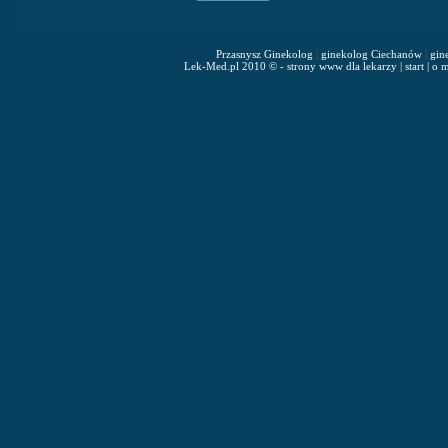
Przasnysz Ginekolog
|
ginekolog Ciechanów
|
gin
Lek-Med.pl 2010 © - strony www dla lekarzy
|
start
|
o m