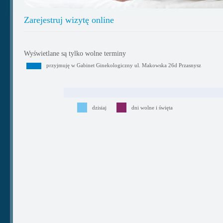
Zarejestruj wizytę online
Wyświetlane są tylko wolne terminy
przyjmuję w Gabinet Ginekologiczny ul. Makowska 26d Przasnysz
dzisiaj
dni wolne i święta