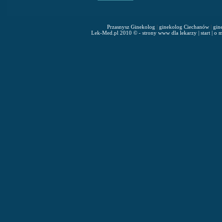
Przasnysz Ginekolog
|
ginekolog Ciechanów
|
gin
Lek-Med.pl 2010 © - strony www dla lekarzy
|
start
|
o m