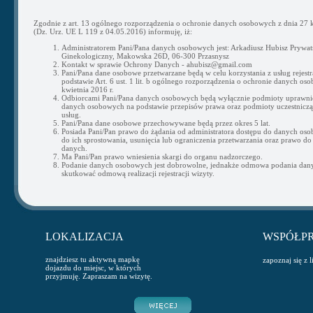
Zgodnie z art. 13 ogólnego rozporządzenia o ochronie danych osobowych z dnia 27 k
(Dz. Urz. UE L 119 z 04.05.2016) informuję, iż:
Administratorem Pani/Pana danych osobowych jest: Arkadiusz Hubisz Prywat
Ginekologiczny, Makowska 26D, 06-300 Przasnysz
Kontakt w sprawie Ochrony Danych - ahubisz@gmail.com
Pani/Pana dane osobowe przetwarzane będą w celu korzystania z usług rejestra
podstawie Art. 6 ust. 1 lit. b ogólnego rozporządzenia o ochronie danych os
kwietnia 2016 r.
Odbiorcami Pani/Pana danych osobowych będą wyłącznie podmioty uprawni
danych osobowych na podstawie przepisów prawa oraz podmioty uczestnicząc
usług.
Pani/Pana dane osobowe przechowywane będą przez okres 5 lat.
Posiada Pani/Pan prawo do żądania od administratora dostępu do danych os
do ich sprostowania, usunięcia lub ograniczenia przetwarzania oraz prawo do
danych.
Ma Pani/Pan prawo wniesienia skargi do organu nadzorczego.
Podanie danych osobowych jest dobrowolne, jednakże odmowa podania da
skutkować odmową realizacji rejestracji wizyty.
LOKALIZACJA
WSPÓŁP
znajdziesz tu aktywną mapkę
zapoznaj się z 
dojazdu do miejsc, w których
przyjmuję. Zapraszam na wizytę.