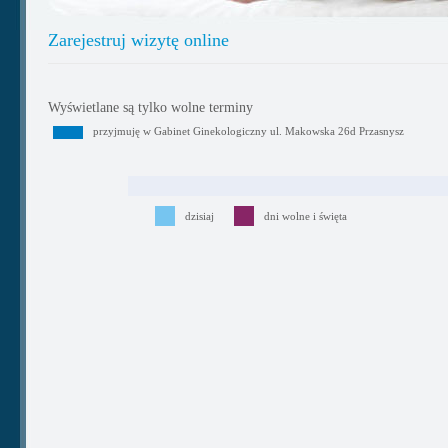
Zarejestruj wizytę online
Wyświetlane są tylko wolne terminy
przyjmuję w Gabinet Ginekologiczny ul. Makowska 26d Przasnysz
dzisiaj
dni wolne i święta