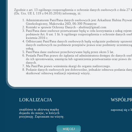
Zgodnie z art. 13 ogólnego rozporządzenia o ochronie danych osobowych z dnia 27 k
(Dz. Urz. UE L 119 z 04.05.2016) informuję, iż:
Administratorem Pani/Pana danych osobowych jest: Arkadiusz Hubisz Prywat
Ginekologiczny, Makowska 26D, 06-300 Przasnysz
Kontakt w sprawie Ochrony Danych - ahubisz@gmail.com
Pani/Pana dane osobowe przetwarzane będą w celu korzystania z usług rejestra
podstawie Art. 6 ust. 1 lit. b ogólnego rozporządzenia o ochronie danych os
kwietnia 2016 r.
Odbiorcami Pani/Pana danych osobowych będą wyłącznie podmioty uprawni
danych osobowych na podstawie przepisów prawa oraz podmioty uczestnicząc
usług.
Pani/Pana dane osobowe przechowywane będą przez okres 5 lat.
Posiada Pani/Pan prawo do żądania od administratora dostępu do danych os
do ich sprostowania, usunięcia lub ograniczenia przetwarzania oraz prawo do
danych.
Ma Pani/Pan prawo wniesienia skargi do organu nadzorczego.
Podanie danych osobowych jest dobrowolne, jednakże odmowa podania da
skutkować odmową realizacji rejestracji wizyty.
LOKALIZACJA
WSPÓŁP
znajdziesz tu aktywną mapkę
zapoznaj się z 
dojazdu do miejsc, w których
przyjmuję. Zapraszam na wizytę.