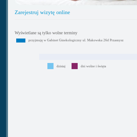
Zarejestruj wizytę online
Wyświetlane są tylko wolne terminy
przyjmuję w Gabinet Ginekologiczny ul. Makowska 26d Przasnysz
dzisiaj
dni wolne i święta