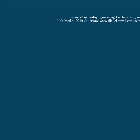
Przasnysz Ginekolog
|
ginekolog Ciechanów
|
gin
Lek-Med.pl 2010 © - strony www dla lekarzy
|
start
|
o m