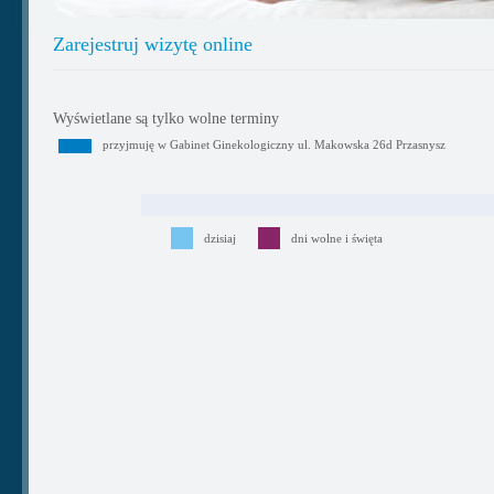
Zarejestruj wizytę online
Wyświetlane są tylko wolne terminy
przyjmuję w Gabinet Ginekologiczny ul. Makowska 26d Przasnysz
dzisiaj
dni wolne i święta