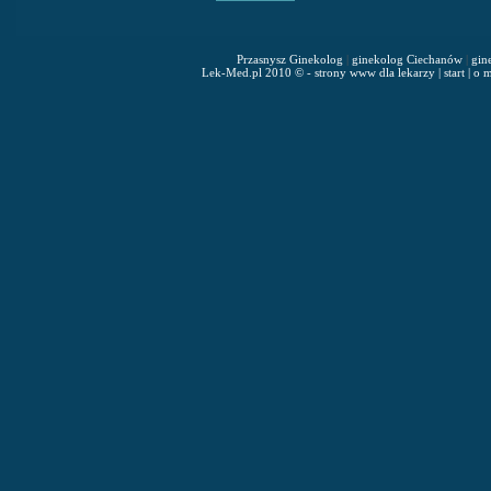
Przasnysz Ginekolog
|
ginekolog Ciechanów
|
gin
Lek-Med.pl 2010 © - strony www dla lekarzy
|
start
|
o m