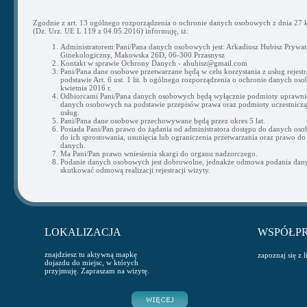
Zgodnie z art. 13 ogólnego rozporządzenia o ochronie danych osobowych z dnia 27 k
(Dz. Urz. UE L 119 z 04.05.2016) informuję, iż:
Administratorem Pani/Pana danych osobowych jest: Arkadiusz Hubisz Prywat
Ginekologiczny, Makowska 26D, 06-300 Przasnysz
Kontakt w sprawie Ochrony Danych - ahubisz@gmail.com
Pani/Pana dane osobowe przetwarzane będą w celu korzystania z usług rejestra
podstawie Art. 6 ust. 1 lit. b ogólnego rozporządzenia o ochronie danych os
kwietnia 2016 r.
Odbiorcami Pani/Pana danych osobowych będą wyłącznie podmioty uprawni
danych osobowych na podstawie przepisów prawa oraz podmioty uczestnicząc
usług.
Pani/Pana dane osobowe przechowywane będą przez okres 5 lat.
Posiada Pani/Pan prawo do żądania od administratora dostępu do danych os
do ich sprostowania, usunięcia lub ograniczenia przetwarzania oraz prawo do
danych.
Ma Pani/Pan prawo wniesienia skargi do organu nadzorczego.
Podanie danych osobowych jest dobrowolne, jednakże odmowa podania da
skutkować odmową realizacji rejestracji wizyty.
LOKALIZACJA
WSPÓŁP
znajdziesz tu aktywną mapkę
zapoznaj się z 
dojazdu do miejsc, w których
przyjmuję. Zapraszam na wizytę.