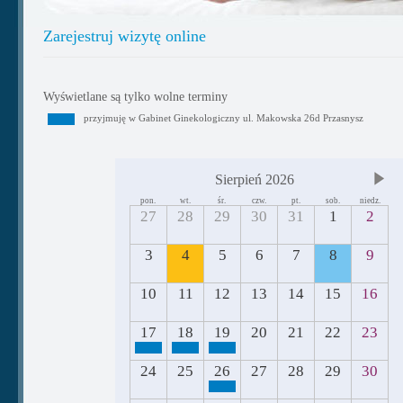
Zarejestruj wizytę online
Wyświetlane są tylko wolne terminy
przyjmuję w Gabinet Ginekologiczny ul. Makowska 26d Przasnysz
Sierpień 2026
pon.
wt.
śr.
czw.
pt.
sob.
niedz.
27
28
29
30
31
1
2
3
4
5
6
7
8
9
10
11
12
13
14
15
16
17
18
19
20
21
22
23
24
25
26
27
28
29
30