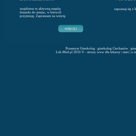
znajdziesz tu aktywną mapkę
zapoznaj się z 
dojazdu do miejsc, w których
przyjmuję. Zapraszam na wizytę.
Przasnysz Ginekolog
|
ginekolog Ciechanów
|
gin
Lek-Med.pl 2010 © - strony www dla lekarzy
|
start
|
o m