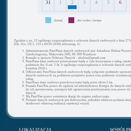
31
1
2
3
4
5
6
dzisiaj
dni wolne i święta
Zgodnie z art. 13 ogólnego rozporządzenia o ochronie danych osobowych z dnia 27 k
(Dz. Urz. UE L 119 z 04.05.2016) informuję, iż:
Administratorem Pani/Pana danych osobowych jest: Arkadiusz Hubisz Prywat
Ginekologiczny, Makowska 26D, 06-300 Przasnysz
Kontakt w sprawie Ochrony Danych - ahubisz@gmail.com
Pani/Pana dane osobowe przetwarzane będą w celu korzystania z usług rejestra
podstawie Art. 6 ust. 1 lit. b ogólnego rozporządzenia o ochronie danych os
kwietnia 2016 r.
Odbiorcami Pani/Pana danych osobowych będą wyłącznie podmioty uprawni
danych osobowych na podstawie przepisów prawa oraz podmioty uczestnicząc
usług.
Pani/Pana dane osobowe przechowywane będą przez okres 5 lat.
Posiada Pani/Pan prawo do żądania od administratora dostępu do danych os
do ich sprostowania, usunięcia lub ograniczenia przetwarzania oraz prawo do
danych.
Ma Pani/Pan prawo wniesienia skargi do organu nadzorczego.
Podanie danych osobowych jest dobrowolne, jednakże odmowa podania da
skutkować odmową realizacji rejestracji wizyty.
LOKALIZACJA
WSPÓŁP