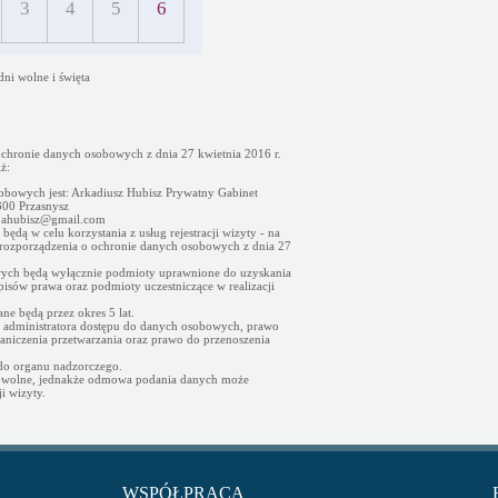
3
4
5
6
dni wolne i święta
ochronie danych osobowych z dnia 27 kwietnia 2016 r.
ż:
obowych jest: Arkadiusz Hubisz Prywatny Gabinet
00 Przasnysz
- ahubisz@gmail.com
ędą w celu korzystania z usług rejestracji wizyty - na
go rozporządzenia o ochronie danych osobowych z dnia 27
ych będą wyłącznie podmioty uprawnione do uzyskania
sów prawa oraz podmioty uczestniczące w realizacji
e będą przez okres 5 lat.
d administratora dostępu do danych osobowych, prawo
raniczenia przetwarzania oraz prawo do przenoszenia
 do organu nadzorczego.
owolne, jednakże odmowa podania danych może
i wizyty.
WSPÓŁPRACA