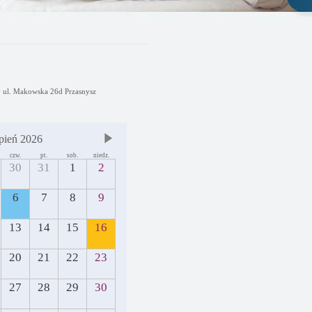
y ul. Makowska 26d Przasnysz
pień 2026
czw.
pt.
sob.
niedz.
30
31
1
2
6
7
8
9
13
14
15
16
20
21
22
23
27
28
29
30