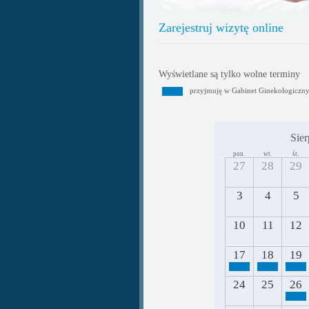
Zarejestruj wizytę online
Wyświetlane są tylko wolne terminy
przyjmuję w Gabinet Ginekologiczn
Sier
pon.
wt.
śr.
27
28
29
3
4
5
10
11
12
17
18
19
24
25
26