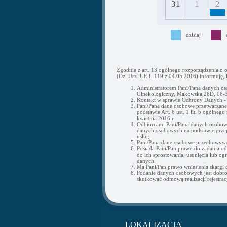
31
1
2
dzisiaj
Zgodnie z art. 13 ogólnego rozporządzenia o 
(Dz. Urz. UE L 119 z 04.05.2016) informuję, i
Administratorem Pani/Pana danych os
Ginekologiczny, Makowska 26D, 06-3
Kontakt w sprawie Ochrony Danych 
Pani/Pana dane osobowe przetwarzane b
podstawie Art. 6 ust. 1 lit. b ogólne
kwietnia 2016 r.
Odbiorcami Pani/Pana danych osobow
danych osobowych na podstawie przepi
usług.
Pani/Pana dane osobowe przechowywan
Posiada Pani/Pan prawo do żądania o
do ich sprostowania, usunięcia lub og
danych.
Ma Pani/Pan prawo wniesienia skargi
Podanie danych osobowych jest dobr
skutkować odmową realizacji rejestracj
LOKALIZACJA