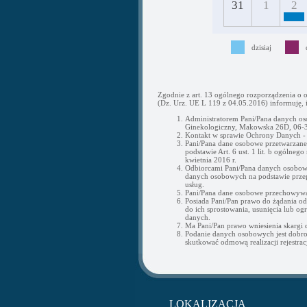
31
1
2
dzisiaj
Zgodnie z art. 13 ogólnego rozporządzenia o 
(Dz. Urz. UE L 119 z 04.05.2016) informuję, i
Administratorem Pani/Pana danych os
Ginekologiczny, Makowska 26D, 06-3
Kontakt w sprawie Ochrony Danych 
Pani/Pana dane osobowe przetwarzane b
podstawie Art. 6 ust. 1 lit. b ogólne
kwietnia 2016 r.
Odbiorcami Pani/Pana danych osobow
danych osobowych na podstawie przepi
usług.
Pani/Pana dane osobowe przechowywan
Posiada Pani/Pan prawo do żądania o
do ich sprostowania, usunięcia lub og
danych.
Ma Pani/Pan prawo wniesienia skargi
Podanie danych osobowych jest dobr
skutkować odmową realizacji rejestracj
LOKALIZACJA