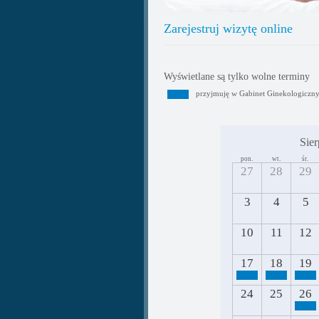
Zarejestruj wizytę online
Wyświetlane są tylko wolne terminy
przyjmuję w Gabinet Ginekologiczn
Sier
pon.
wt.
śr.
27
28
29
3
4
5
10
11
12
17
18
19
24
25
26