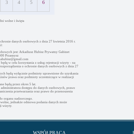
3
4
5
6
dni wolne i święta
ochronie danych osobowych z dnia 27 kwietnia 2016 r.
ż:
obowych jest: Arkadiusz Hubisz Prywatny Gabinet
00 Przasnysz
- ahubisz@gmail.com
ędą w celu korzystania z usług rejestracji wizyty - na
go rozporządzenia o ochronie danych osobowych z dnia 27
ych będą wyłącznie podmioty uprawnione do uzyskania
sów prawa oraz podmioty uczestniczące w realizacji
e będą przez okres 5 lat.
d administratora dostępu do danych osobowych, prawo
raniczenia przetwarzania oraz prawo do przenoszenia
 do organu nadzorczego.
owolne, jednakże odmowa podania danych może
i wizyty.
WSPÓŁPRACA