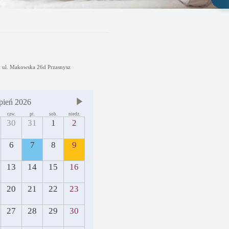
y ul. Makowska 26d Przasnysz
pień 2026
czw.
pt.
sob.
niedz.
30
31
1
2
6
7
8
9
13
14
15
16
20
21
22
23
27
28
29
30