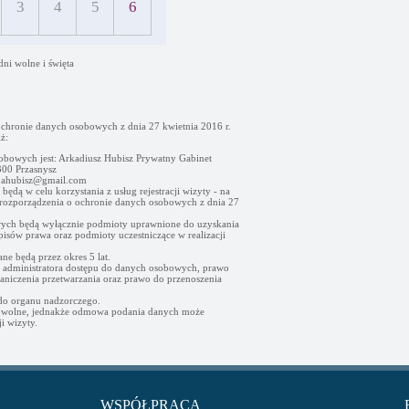
3
4
5
6
dni wolne i święta
ochronie danych osobowych z dnia 27 kwietnia 2016 r.
ż:
obowych jest: Arkadiusz Hubisz Prywatny Gabinet
00 Przasnysz
- ahubisz@gmail.com
ędą w celu korzystania z usług rejestracji wizyty - na
go rozporządzenia o ochronie danych osobowych z dnia 27
ych będą wyłącznie podmioty uprawnione do uzyskania
sów prawa oraz podmioty uczestniczące w realizacji
e będą przez okres 5 lat.
d administratora dostępu do danych osobowych, prawo
raniczenia przetwarzania oraz prawo do przenoszenia
 do organu nadzorczego.
owolne, jednakże odmowa podania danych może
i wizyty.
WSPÓŁPRACA