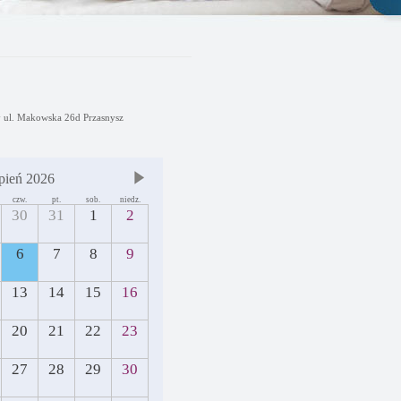
y ul. Makowska 26d Przasnysz
pień 2026
czw.
pt.
sob.
niedz.
30
31
1
2
6
7
8
9
13
14
15
16
20
21
22
23
27
28
29
30