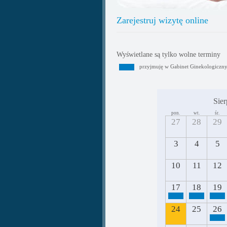
Zarejestruj wizytę online
Wyświetlane są tylko wolne terminy
przyjmuję w Gabinet Ginekologiczn
Sier
pon.
wt.
śr.
27
28
29
3
4
5
10
11
12
17
18
19
24
25
26