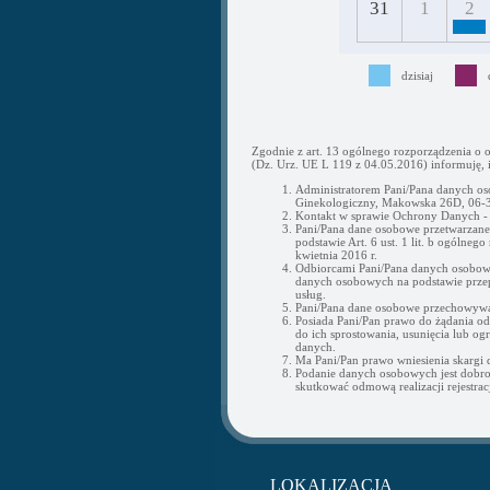
31
1
2
dzisiaj
Zgodnie z art. 13 ogólnego rozporządzenia o 
(Dz. Urz. UE L 119 z 04.05.2016) informuję, i
Administratorem Pani/Pana danych os
Ginekologiczny, Makowska 26D, 06-3
Kontakt w sprawie Ochrony Danych 
Pani/Pana dane osobowe przetwarzane b
podstawie Art. 6 ust. 1 lit. b ogólne
kwietnia 2016 r.
Odbiorcami Pani/Pana danych osobow
danych osobowych na podstawie przepi
usług.
Pani/Pana dane osobowe przechowywan
Posiada Pani/Pan prawo do żądania o
do ich sprostowania, usunięcia lub og
danych.
Ma Pani/Pan prawo wniesienia skargi
Podanie danych osobowych jest dobr
skutkować odmową realizacji rejestracj
LOKALIZACJA