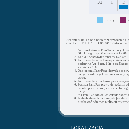
31
1
2
dzisiaj
Zgodnie z art. 13 ogólnego rozporządzenia o 
(Dz. Urz. UE L 119 z 04.05.2016) informuję, i
Administratorem Pani/Pana danych os
Ginekologiczny, Makowska 26D, 06-3
Kontakt w sprawie Ochrony Danych 
Pani/Pana dane osobowe przetwarzane b
podstawie Art. 6 ust. 1 lit. b ogólne
kwietnia 2016 r.
Odbiorcami Pani/Pana danych osobow
danych osobowych na podstawie przepi
usług.
Pani/Pana dane osobowe przechowywan
Posiada Pani/Pan prawo do żądania o
do ich sprostowania, usunięcia lub og
danych.
Ma Pani/Pan prawo wniesienia skargi
Podanie danych osobowych jest dobr
skutkować odmową realizacji rejestracj
LOKALIZACJA