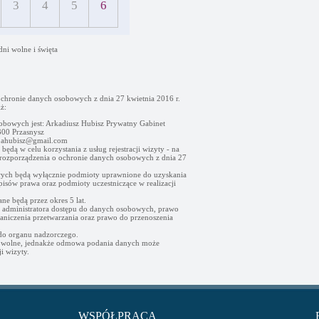
3
4
5
6
dni wolne i święta
ochronie danych osobowych z dnia 27 kwietnia 2016 r.
ż:
obowych jest: Arkadiusz Hubisz Prywatny Gabinet
00 Przasnysz
- ahubisz@gmail.com
ędą w celu korzystania z usług rejestracji wizyty - na
go rozporządzenia o ochronie danych osobowych z dnia 27
ych będą wyłącznie podmioty uprawnione do uzyskania
sów prawa oraz podmioty uczestniczące w realizacji
e będą przez okres 5 lat.
d administratora dostępu do danych osobowych, prawo
raniczenia przetwarzania oraz prawo do przenoszenia
 do organu nadzorczego.
owolne, jednakże odmowa podania danych może
i wizyty.
WSPÓŁPRACA