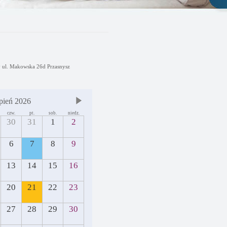
y ul. Makowska 26d Przasnysz
pień 2026
czw.
pt.
sob.
niedz.
30
31
1
2
6
7
8
9
13
14
15
16
20
21
22
23
27
28
29
30