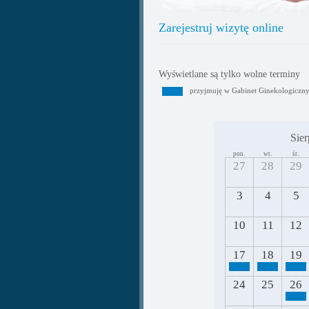
Zarejestruj wizytę online
Wyświetlane są tylko wolne terminy
przyjmuję w Gabinet Ginekologiczn
Sier
pon.
wt.
śr.
27
28
29
3
4
5
10
11
12
17
18
19
24
25
26