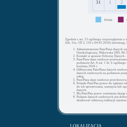
31
1
2
dzisiaj
Zgodnie z art. 13 ogólnego rozporządzenia o 
(Dz. Urz. UE L 119 z 04.05.2016) informuję, i
Administratorem Pani/Pana danych os
Ginekologiczny, Makowska 26D, 06-3
Kontakt w sprawie Ochrony Danych 
Pani/Pana dane osobowe przetwarzane b
podstawie Art. 6 ust. 1 lit. b ogólne
kwietnia 2016 r.
Odbiorcami Pani/Pana danych osobow
danych osobowych na podstawie przepi
usług.
Pani/Pana dane osobowe przechowywan
Posiada Pani/Pan prawo do żądania o
do ich sprostowania, usunięcia lub og
danych.
Ma Pani/Pan prawo wniesienia skargi
Podanie danych osobowych jest dobr
skutkować odmową realizacji rejestracj
LOKALIZACJA