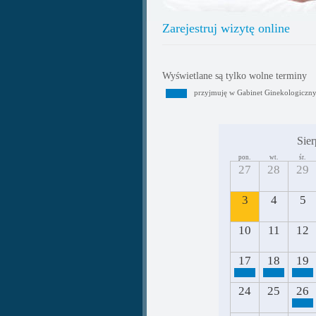
Zarejestruj wizytę online
Wyświetlane są tylko wolne terminy
przyjmuję w Gabinet Ginekologiczn
Sier
pon.
wt.
śr.
27
28
29
3
4
5
10
11
12
17
18
19
24
25
26