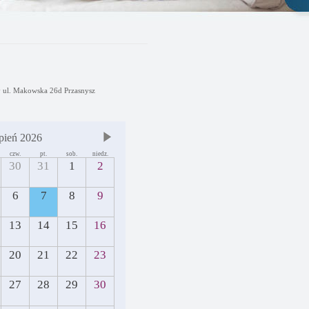
y ul. Makowska 26d Przasnysz
pień 2026
czw.
pt.
sob.
niedz.
30
31
1
2
6
7
8
9
13
14
15
16
20
21
22
23
27
28
29
30