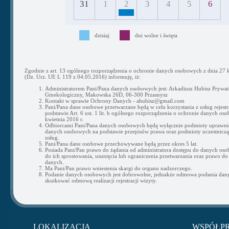
31
1
2
3
4
5
6
dzisiaj
dni wolne i święta
Zgodnie z art. 13 ogólnego rozporządzenia o ochronie danych osobowych z dnia 27 k
(Dz. Urz. UE L 119 z 04.05.2016) informuję, iż:
Administratorem Pani/Pana danych osobowych jest: Arkadiusz Hubisz Prywat
Ginekologiczny, Makowska 26D, 06-300 Przasnysz
Kontakt w sprawie Ochrony Danych - ahubisz@gmail.com
Pani/Pana dane osobowe przetwarzane będą w celu korzystania z usług rejestra
podstawie Art. 6 ust. 1 lit. b ogólnego rozporządzenia o ochronie danych os
kwietnia 2016 r.
Odbiorcami Pani/Pana danych osobowych będą wyłącznie podmioty uprawni
danych osobowych na podstawie przepisów prawa oraz podmioty uczestnicząc
usług.
Pani/Pana dane osobowe przechowywane będą przez okres 5 lat.
Posiada Pani/Pan prawo do żądania od administratora dostępu do danych os
do ich sprostowania, usunięcia lub ograniczenia przetwarzania oraz prawo do
danych.
Ma Pani/Pan prawo wniesienia skargi do organu nadzorczego.
Podanie danych osobowych jest dobrowolne, jednakże odmowa podania da
skutkować odmową realizacji rejestracji wizyty.
LOKALIZACJA
WSPÓŁP