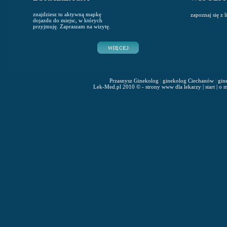
znajdziesz tu aktywną mapkę
zapoznaj się z 
dojazdu do miejsc, w których
przyjmuję. Zapraszam na wizytę.
Przasnysz Ginekolog
|
ginekolog Ciechanów
|
gin
Lek-Med.pl 2010 © - strony www dla lekarzy
|
start
|
o m