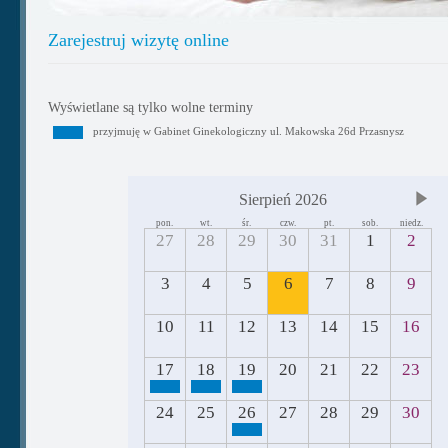
Zarejestruj wizytę online
Wyświetlane są tylko wolne terminy
przyjmuję w Gabinet Ginekologiczny ul. Makowska 26d Przasnysz
Sierpień 2026
pon.
wt.
śr.
czw.
pt.
sob.
niedz.
27
28
29
30
31
1
2
3
4
5
6
7
8
9
10
11
12
13
14
15
16
17
18
19
20
21
22
23
24
25
26
27
28
29
30