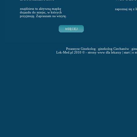
znajdziesz tu aktywną mapkę
zapoznaj się z 
dojazdu do miejsc, w których
przyjmuję. Zapraszam na wizytę.
Przasnysz Ginekolog
|
ginekolog Ciechanów
|
gin
Lek-Med.pl 2010 © - strony www dla lekarzy
|
start
|
o m