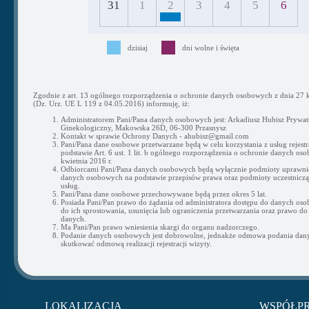
31
1
2
3
4
5
6
dzisiaj
dni wolne i święta
Zgodnie z art. 13 ogólnego rozporządzenia o ochronie danych osobowych z dnia 27 k
(Dz. Urz. UE L 119 z 04.05.2016) informuję, iż:
Administratorem Pani/Pana danych osobowych jest: Arkadiusz Hubisz Prywat
Ginekologiczny, Makowska 26D, 06-300 Przasnysz
Kontakt w sprawie Ochrony Danych - ahubisz@gmail.com
Pani/Pana dane osobowe przetwarzane będą w celu korzystania z usług rejestra
podstawie Art. 6 ust. 1 lit. b ogólnego rozporządzenia o ochronie danych os
kwietnia 2016 r.
Odbiorcami Pani/Pana danych osobowych będą wyłącznie podmioty uprawni
danych osobowych na podstawie przepisów prawa oraz podmioty uczestnicząc
usług.
Pani/Pana dane osobowe przechowywane będą przez okres 5 lat.
Posiada Pani/Pan prawo do żądania od administratora dostępu do danych os
do ich sprostowania, usunięcia lub ograniczenia przetwarzania oraz prawo do
danych.
Ma Pani/Pan prawo wniesienia skargi do organu nadzorczego.
Podanie danych osobowych jest dobrowolne, jednakże odmowa podania da
skutkować odmową realizacji rejestracji wizyty.
LOKALIZACJA
WSPÓŁP