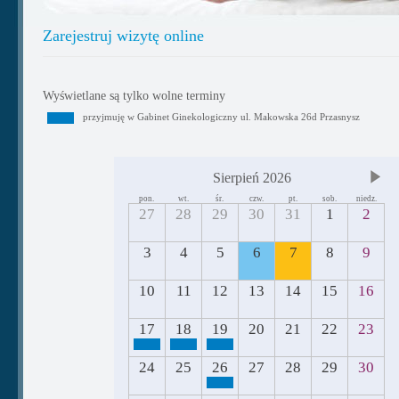
Zarejestruj wizytę online
Wyświetlane są tylko wolne terminy
przyjmuję w Gabinet Ginekologiczny ul. Makowska 26d Przasnysz
Sierpień 2026
pon.
wt.
śr.
czw.
pt.
sob.
niedz.
27
28
29
30
31
1
2
3
4
5
6
7
8
9
10
11
12
13
14
15
16
17
18
19
20
21
22
23
24
25
26
27
28
29
30