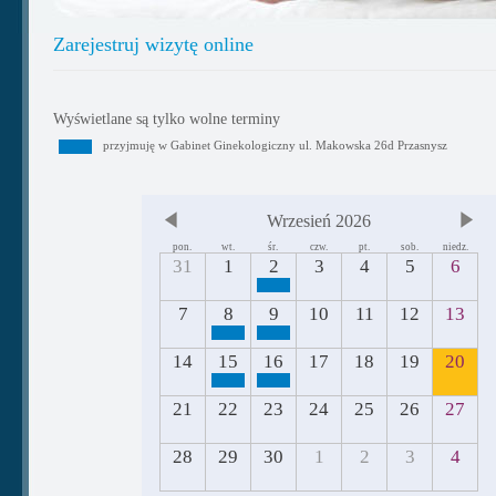
Zarejestruj wizytę online
Wyświetlane są tylko wolne terminy
przyjmuję w Gabinet Ginekologiczny ul. Makowska 26d Przasnysz
Wrzesień 2026
pon.
wt.
śr.
czw.
pt.
sob.
niedz.
31
1
2
3
4
5
6
7
8
9
10
11
12
13
14
15
16
17
18
19
20
21
22
23
24
25
26
27
28
29
30
1
2
3
4