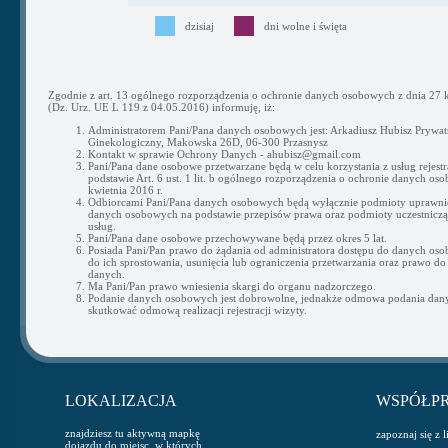
dzisiaj
dni wolne i święta
Zgodnie z art. 13 ogólnego rozporządzenia o ochronie danych osobowych z dnia 27 k
(Dz. Urz. UE L 119 z 04.05.2016) informuję, iż:
Administratorem Pani/Pana danych osobowych jest: Arkadiusz Hubisz Prywat
Ginekologiczny, Makowska 26D, 06-300 Przasnysz
Kontakt w sprawie Ochrony Danych - ahubisz@gmail.com
Pani/Pana dane osobowe przetwarzane będą w celu korzystania z usług rejestra
podstawie Art. 6 ust. 1 lit. b ogólnego rozporządzenia o ochronie danych os
kwietnia 2016 r.
Odbiorcami Pani/Pana danych osobowych będą wyłącznie podmioty uprawni
danych osobowych na podstawie przepisów prawa oraz podmioty uczestnicząc
usług.
Pani/Pana dane osobowe przechowywane będą przez okres 5 lat.
Posiada Pani/Pan prawo do żądania od administratora dostępu do danych os
do ich sprostowania, usunięcia lub ograniczenia przetwarzania oraz prawo do
danych.
Ma Pani/Pan prawo wniesienia skargi do organu nadzorczego.
Podanie danych osobowych jest dobrowolne, jednakże odmowa podania da
skutkować odmową realizacji rejestracji wizyty.
LOKALIZACJA
WSPÓŁP
znajdziesz tu aktywną mapkę
zapoznaj się z 
dojazdu do miejsc, w których