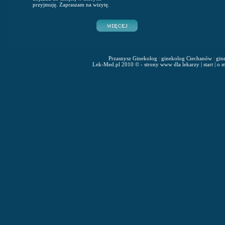
przyjmuję. Zapraszam na wizytę.
Przasnysz Ginekolog
|
ginekolog Ciechanów
|
gin
Lek-Med.pl 2010 © - strony www dla lekarzy
|
start
|
o m