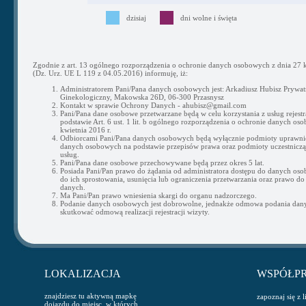
dzisiaj
dni wolne i święta
Zgodnie z art. 13 ogólnego rozporządzenia o ochronie danych osobowych z dnia 27 k
(Dz. Urz. UE L 119 z 04.05.2016) informuję, iż:
Administratorem Pani/Pana danych osobowych jest: Arkadiusz Hubisz Prywat
Ginekologiczny, Makowska 26D, 06-300 Przasnysz
Kontakt w sprawie Ochrony Danych - ahubisz@gmail.com
Pani/Pana dane osobowe przetwarzane będą w celu korzystania z usług rejestra
podstawie Art. 6 ust. 1 lit. b ogólnego rozporządzenia o ochronie danych os
kwietnia 2016 r.
Odbiorcami Pani/Pana danych osobowych będą wyłącznie podmioty uprawni
danych osobowych na podstawie przepisów prawa oraz podmioty uczestnicząc
usług.
Pani/Pana dane osobowe przechowywane będą przez okres 5 lat.
Posiada Pani/Pan prawo do żądania od administratora dostępu do danych os
do ich sprostowania, usunięcia lub ograniczenia przetwarzania oraz prawo do
danych.
Ma Pani/Pan prawo wniesienia skargi do organu nadzorczego.
Podanie danych osobowych jest dobrowolne, jednakże odmowa podania da
skutkować odmową realizacji rejestracji wizyty.
LOKALIZACJA
WSPÓŁP
znajdziesz tu aktywną mapkę
zapoznaj się z 
dojazdu do miejsc, w których