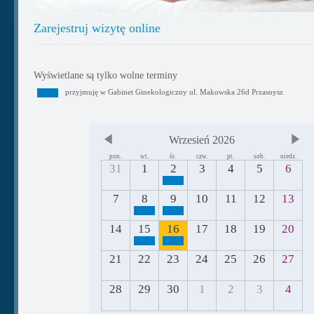
Zarejestruj wizytę online
Wyświetlane są tylko wolne terminy
przyjmuję w Gabinet Ginekologiczny ul. Makowska 26d Przasnysz
Wrzesień 2026
pon.
wt.
śr.
czw.
pt.
sob.
niedz.
31
1
2
3
4
5
6
7
8
9
10
11
12
13
14
15
16
17
18
19
20
21
22
23
24
25
26
27
28
29
30
1
2
3
4