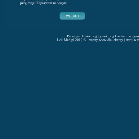
przyjmuję. Zapraszam na wizytę.
Przasnysz Ginekolog
|
ginekolog Ciechanów
|
gin
Lek-Med.pl 2010 © - strony www dla lekarzy
|
start
|
o m