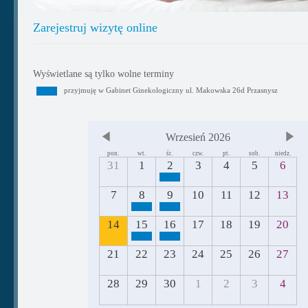
Zarejestruj wizytę online
Wyświetlane są tylko wolne terminy
przyjmuję w Gabinet Ginekologiczny ul. Makowska 26d Przasnysz
Wrzesień 2026
pon.
wt.
śr.
czw.
pt.
sob.
niedz.
31
1
2
3
4
5
6
7
8
9
10
11
12
13
14
15
16
17
18
19
20
21
22
23
24
25
26
27
28
29
30
1
2
3
4