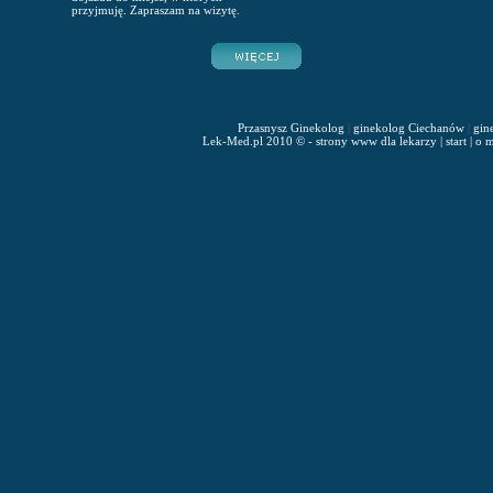
przyjmuję. Zapraszam na wizytę.
Przasnysz Ginekolog
|
ginekolog Ciechanów
|
gin
Lek-Med.pl 2010 © - strony www dla lekarzy
|
start
|
o m