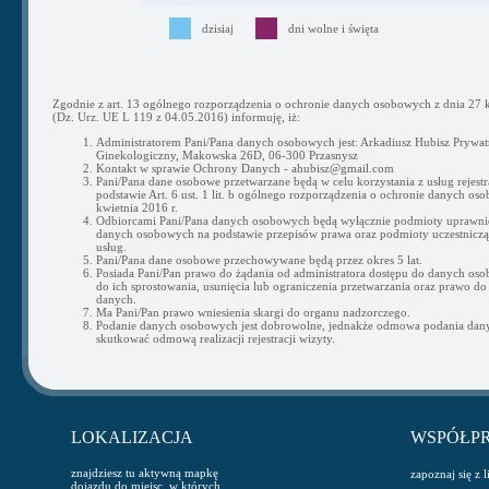
dzisiaj
dni wolne i święta
Zgodnie z art. 13 ogólnego rozporządzenia o ochronie danych osobowych z dnia 27 k
(Dz. Urz. UE L 119 z 04.05.2016) informuję, iż:
Administratorem Pani/Pana danych osobowych jest: Arkadiusz Hubisz Prywat
Ginekologiczny, Makowska 26D, 06-300 Przasnysz
Kontakt w sprawie Ochrony Danych - ahubisz@gmail.com
Pani/Pana dane osobowe przetwarzane będą w celu korzystania z usług rejestra
podstawie Art. 6 ust. 1 lit. b ogólnego rozporządzenia o ochronie danych os
kwietnia 2016 r.
Odbiorcami Pani/Pana danych osobowych będą wyłącznie podmioty uprawni
danych osobowych na podstawie przepisów prawa oraz podmioty uczestnicząc
usług.
Pani/Pana dane osobowe przechowywane będą przez okres 5 lat.
Posiada Pani/Pan prawo do żądania od administratora dostępu do danych os
do ich sprostowania, usunięcia lub ograniczenia przetwarzania oraz prawo do
danych.
Ma Pani/Pan prawo wniesienia skargi do organu nadzorczego.
Podanie danych osobowych jest dobrowolne, jednakże odmowa podania da
skutkować odmową realizacji rejestracji wizyty.
LOKALIZACJA
WSPÓŁP
znajdziesz tu aktywną mapkę
zapoznaj się z 
dojazdu do miejsc, w których