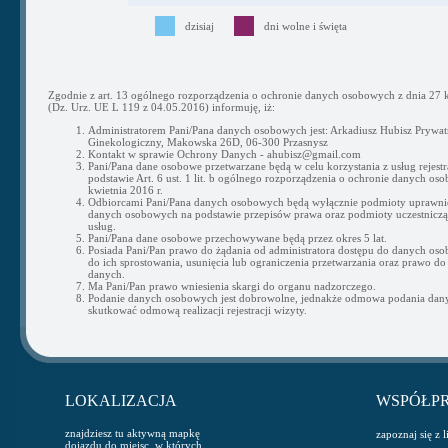
dzisiaj
dni wolne i święta
Zgodnie z art. 13 ogólnego rozporządzenia o ochronie danych osobowych z dnia 27 k
(Dz. Urz. UE L 119 z 04.05.2016) informuję, iż:
Administratorem Pani/Pana danych osobowych jest: Arkadiusz Hubisz Prywat
Ginekologiczny, Makowska 26D, 06-300 Przasnysz
Kontakt w sprawie Ochrony Danych - ahubisz@gmail.com
Pani/Pana dane osobowe przetwarzane będą w celu korzystania z usług rejestra
podstawie Art. 6 ust. 1 lit. b ogólnego rozporządzenia o ochronie danych os
kwietnia 2016 r.
Odbiorcami Pani/Pana danych osobowych będą wyłącznie podmioty uprawni
danych osobowych na podstawie przepisów prawa oraz podmioty uczestnicząc
usług.
Pani/Pana dane osobowe przechowywane będą przez okres 5 lat.
Posiada Pani/Pan prawo do żądania od administratora dostępu do danych os
do ich sprostowania, usunięcia lub ograniczenia przetwarzania oraz prawo do
danych.
Ma Pani/Pan prawo wniesienia skargi do organu nadzorczego.
Podanie danych osobowych jest dobrowolne, jednakże odmowa podania da
skutkować odmową realizacji rejestracji wizyty.
LOKALIZACJA
WSPÓŁP
znajdziesz tu aktywną mapkę
zapoznaj się z 
dojazdu do miejsc, w których