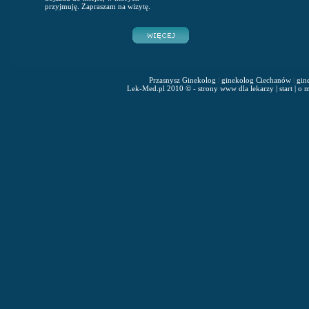
przyjmuję. Zapraszam na wizytę.
Przasnysz Ginekolog
|
ginekolog Ciechanów
|
gin
Lek-Med.pl 2010 © - strony www dla lekarzy
|
start
|
o m