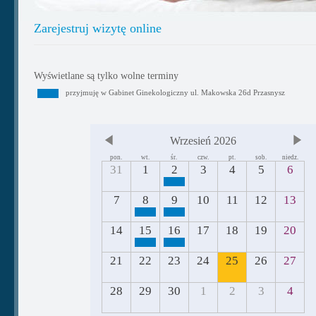
Zarejestruj wizytę online
Wyświetlane są tylko wolne terminy
przyjmuję w Gabinet Ginekologiczny ul. Makowska 26d Przasnysz
Wrzesień 2026
pon.
wt.
śr.
czw.
pt.
sob.
niedz.
31
1
2
3
4
5
6
7
8
9
10
11
12
13
14
15
16
17
18
19
20
21
22
23
24
25
26
27
28
29
30
1
2
3
4